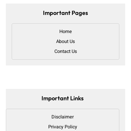
Important Pages
Home
About Us
Contact Us
Important Links
Disclaimer
Privacy Policy