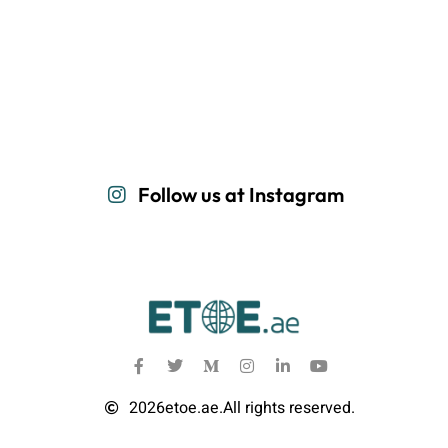
Follow us at Instagram
2026
etoe.ae.
All rights reserved.