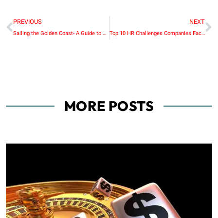
PREVIOUS
NEXT
Sailing the Golden Coast- A Guide to Yacht Rental Dubai and Beyond
Top 10 HR Challenges Companies Face – Penieltech
MORE POSTS